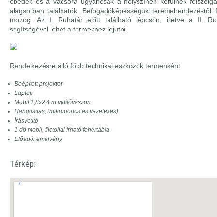
ebédek és a vacsora ugyancsak a helyszínen kerülnek felszolgá
alagsorban találhatók. Befogadóképességük teremelrendezéstől 
mozog. Az I. Ruhatár előtt található lépcsőn, illetve a II. Ru
segítségével lehet a termekhez lejutni.
Rendelkezésre álló főbb technikai eszközök termenként:
Beépített projektor
Laptop
Mobil 1,8x2,4 m vetítővászon
Hangosítás, (mikroportos és vezetékes)
Írásvetítő
1 db mobil, filctollal írható fehértábla
Előadói emelvény
Térkép: