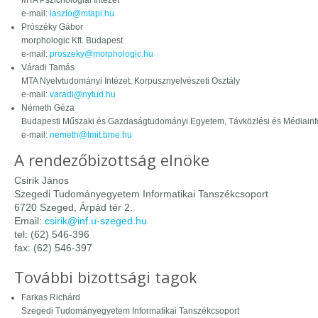
MTA Pszichológiai Intézet
e-mail:
laszlo@mtapi.hu
Prószéky Gábor
morphologic Kft. Budapest
e-mail:
proszeky@morphologic.hu
Váradi Tamás
MTA Nyelvtudományi Intézet, Korpusznyelvészeti Osztály
e-mail:
varadi@nytud.hu
Németh Géza
Budapesti Műszaki és Gazdaságtudományi Egyetem, Távközlési és Médiainf
e-mail:
nemeth@tmit.bme.hu
A rendezőbizottság elnöke
Csirik János
Szegedi Tudományegyetem Informatikai Tanszékcsoport
6720 Szeged, Árpád tér 2.
Email:
csirik@inf.u-szeged.hu
tel: (62) 546-396
fax: (62) 546-397
További bizottsági tagok
Farkas Richárd
Szegedi Tudományegyetem Informatikai Tanszékcsoport