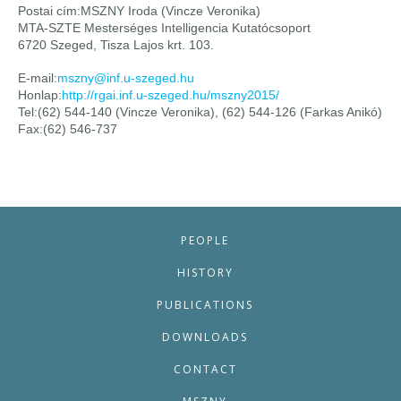
Postai cím:MSZNY Iroda (Vincze Veronika)
MTA-SZTE Mesterséges Intelligencia Kutatócsoport
6720 Szeged, Tisza Lajos krt. 103.
E-mail:
mszny@inf.u-szeged.hu
Honlap:
http://rgai.inf.u-szeged.hu/mszny2015/
Tel:(62) 544-140 (Vincze Veronika), (62) 544-126 (Farkas Anikó)
Fax:(62) 546-737
PEOPLE
HISTORY
PUBLICATIONS
DOWNLOADS
CONTACT