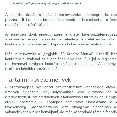
Nyelvi intelligenciára épülő egyéb alkalmazások
A plenáris előadásokon kívül interaktív szekciók is megrendezésr
poszter-, ill. Laptopos bemutatót tartanak. Itt is elsősorban a fe
munkák beküldését várjuk.
Amennyiben időnk engedi, szeretnénk egy kerekasztal-megbeszél
szakmai kérdéseket, a szakterület jelenlegi helyzetét és várható h
konferenciához közvetlenül kapcsolódó kérdéseket vitatnánk meg.
Idén is tervezzük a „Legjobb Ifjú Kutatói Munka” különdíj kios
konferencia szakmai színvonalának emelése. A díjjal a legkiem
eredménnyel szolgáló kutatást kívánjunk jutalmazni. A verseny
feltételeit később tesszük közzé.
Tartalmi követelmények
A számítógépes nyelvészet szakterületéhez kapcsolódó olyan 
amelyek elvégzett vagy folyamatban lévő kutatások és fejl
eredményeit, ill. Az eredmények alkalmazásait mutatják be. Hangs
cikkek, poszterek, ill. Laptopos bemutatók elbírálásánál a 
tevékenység újdonságtartalma lesz. Anyagokat elsősorban a
valamelyikében lehet benyújtani, de más kapcsolódó téma elfogadá