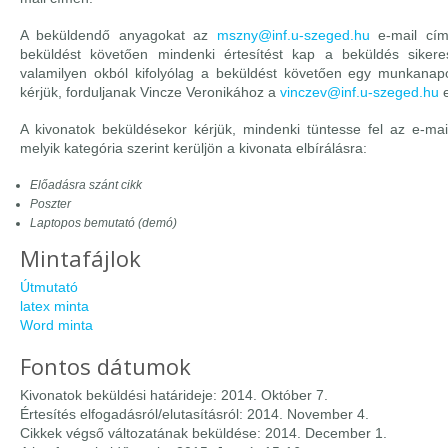
A beküldendő anyagokat az
mszny@inf.u-szeged.hu
e-mail címr
beküldést követően mindenki értesítést kap a beküldés siker
valamilyen okból kifolyólag a beküldést követően egy munkana
kérjük, forduljanak Vincze Veronikához a
vinczev@inf.u-szeged.hu
e
A kivonatok beküldésekor kérjük, mindenki tüntesse fel az e-ma
melyik kategória szerint kerüljön a kivonata elbírálásra:
Előadásra szánt cikk
Poszter
Laptopos bemutató (demó)
Mintafájlok
Útmutató
latex minta
Word minta
Fontos dátumok
Kivonatok beküldési határideje: 2014. Október 7.
Értesítés elfogadásról/elutasításról: 2014. November 4.
Cikkek végső változatának beküldése: 2014. December 1.