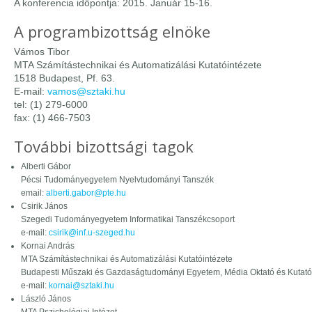
A konferencia időpontja: 2015. Január 15-16.
A programbizottság elnöke
Vámos Tibor
MTA Számítástechnikai és Automatizálási Kutatóintézete
1518 Budapest, Pf. 63.
E-mail:
vamos@sztaki.hu
tel: (1) 279-6000
fax: (1) 466-7503
További bizottsági tagok
Alberti Gábor
Pécsi Tudományegyetem Nyelvtudományi Tanszék
email:
alberti.gabor@pte.hu
Csirik János
Szegedi Tudományegyetem Informatikai Tanszékcsoport
e-mail:
csirik@inf.u-szeged.hu
Kornai András
MTA Számítástechnikai és Automatizálási Kutatóintézete
Budapesti Műszaki és Gazdaságtudományi Egyetem, Média Oktató és Kutat
e-mail:
kornai@sztaki.hu
László János