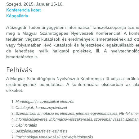
Szeged, 2015. Január 15-16.
Konferencia kötet
Képgalléria
A Szegedi Tudományegyetem Informatikai Tanszékcsoportja tizene
meg a Magyar Számítógépes Nyelvészeti Konferenciát. A konfe
területén végzett kutatások és eredményeik ismertetésének ad ott
vagy folyamatban lévő kutatások és fejlesztések legaktuálisabb
de lehetőség nyílik hallgatói projektek, ill. A nyelvtechnoló
ismertetésére is.
Felhívás
A Magyar Számítógépes Nyelvészeti Konferencia fő célja a terület
eredményeinek bemutatása. A konferenciára elsősorban az al
cikkeket:
Morfológiai és szintaktikai elemzés
Ontológiák, korpusznyelvészet
Szemantikai annotáció és elemzés, jelentés-egyértelműsítés, NE-felisme
Információkinyerés, információ-visszakeresés, szövegbányászat, szeman
Gépi fordítás
Beszédfelismerés és -szintézis
Pszichológiai vonatkozású szövegfeldolgozás