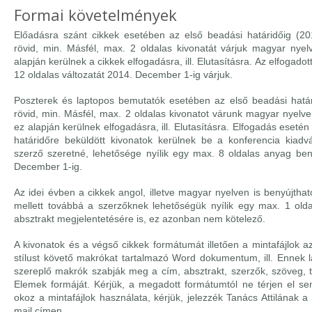
Formai követelmények
Előadásra szánt cikkek esetében az első beadási határidőig (20
rövid, min. Másfél, max. 2 oldalas kivonatát várjuk magyar nyelv
alapján kerülnek a cikkek elfogadásra, ill. Elutasításra. Az elfogado
12 oldalas változatát 2014. December 1-ig várjuk.
Poszterek és laptopos bemutatók esetében az első beadási határ
rövid, min. Másfél, max. 2 oldalas kivonatot várunk magyar nyelv
ez alapján kerülnek elfogadásra, ill. Elutasításra. Elfogadás eseté
határidőre beküldött kivonatok kerülnek be a konferencia kia
szerző szeretné, lehetősége nyílik egy max. 8 oldalas anyag be
December 1-ig.
Az idei évben a cikkek angol, illetve magyar nyelven is benyújtha
mellett továbbá a szerzőknek lehetőségük nyílik egy max. 1 olda
absztrakt megjelentetésére is, ez azonban nem kötelező.
A kivonatok és a végső cikkek formátumát illetően a mintafájlok 
stílust követő makrókat tartalmazó Word dokumentum, ill. Ennek la
szereplő makrók szabják meg a cím, absztrakt, szerzők, szöveg, táb
Elemek formáját. Kérjük, a megadott formátumtól ne térjen el s
okoz a mintafájlok használata, kérjük, jelezzék Tanács Attilának a
mail címen.