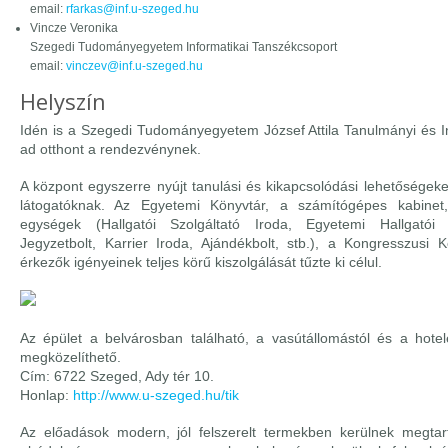
email:
rfarkas@inf.u-szeged.hu
Vincze Veronika
Szegedi Tudományegyetem Informatikai Tanszékcsoport
email:
vinczev@inf.u-szeged.hu
Helyszín
Idén is a Szegedi Tudományegyetem József Attila Tanulmányi és I
ad otthont a rendezvénynek.
A központ egyszerre nyújt tanulási és kikapcsolódási lehetőségeke
látogatóknak. Az Egyetemi Könyvtár, a számítógépes kabinet,
egységek (Hallgatói Szolgáltató Iroda, Egyetemi Hallgatói
Jegyzetbolt, Karrier Iroda, Ajándékbolt, stb.), a Kongresszusi
érkezők igényeinek teljes körű kiszolgálását tűzte ki célul.
Az épület a belvárosban található, a vasútállomástól és a hote
megközelíthető.
Cím: 6722 Szeged, Ady tér 10.
Honlap:
http://www.u-szeged.hu/tik
Az előadások modern, jól felszerelt termekben kerülnek megtar